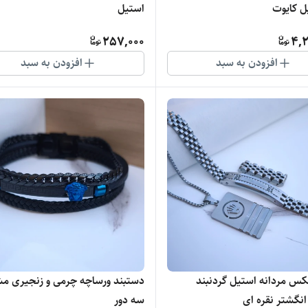
ل کایوت
استیل
257,000
4,2
افزودن به سبد
افزودن به سبد
س مردانه استیل گردنبند
دستبند ورساچه چرمی و زنجیری م
انگشتر نقره ای
سه دور