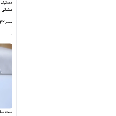
دستبند 
X-tlok
مشکی
ZJ
22,000
ادیداس
اسپریت
استیل 316
اسکیمی
اکسل
الگانس
امپاور
ست ساعت