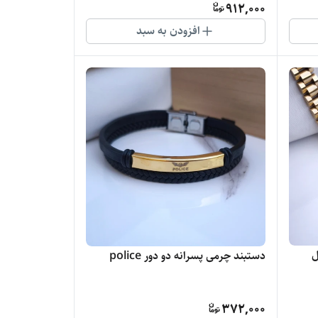
912,000
افزودن به سبد
ل
دستبند چرمی پسرانه دو دور police
372,000