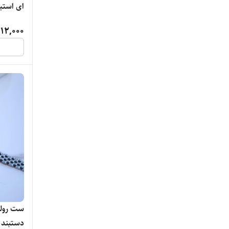
امگا
ای استی
اودمار پیگه
12,000
اوریس
اوریکس
اورینت
بالن
بست وین
بولگاری
بولون
ست رولک
دستبند 
پورشه