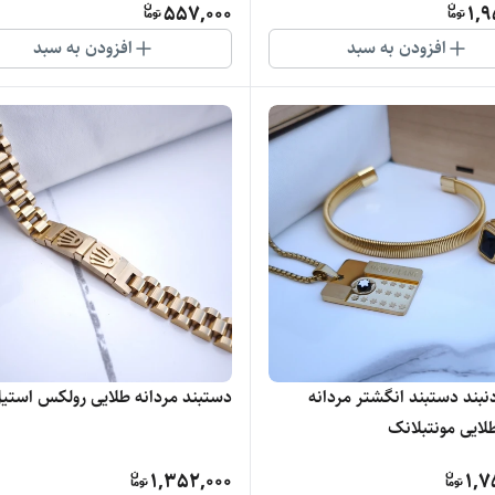
557,000
1,9
افزودن به سبد
افزودن به سبد
بند دستبند انگشتر مردانه
دستبند مردانه طلایی رولکس استی
لایی مونتبلانک
1,352,000
1,7