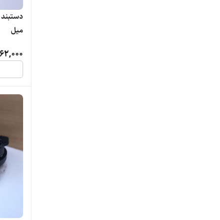
ML
میل
passbird
62,000
POLICE
Sakuta
ShShO
swatch
tissot
VIISHOW
wifunny