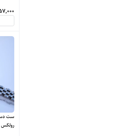
57,000
تیفانی
جم استار
جنرال
جورجیا ارمانی
جورجیو ارمانی
چنل
دیزل
رادیوم
ست دستب
رولکس ن
رولکس