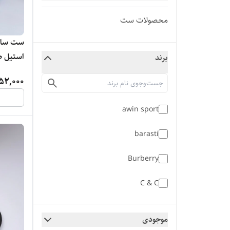
محصولات ست
ست ساعت
استیل ص
برند
52,000
awin sport
barasti
Burberry
C & C
C&C
موجودی