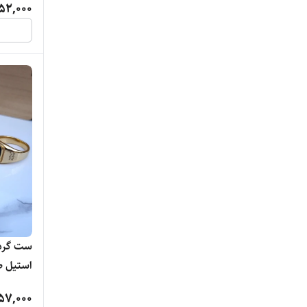
52,000
رومانسون
ریچارد
ژاپن گلد
ژوپیر
ژوپینگ
سواچ
سیتیزن
سیکو
ست گردن
استیل ط
سیکو ViP
57,000