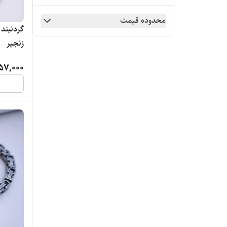
colomi
محدوده قیمت
Colomi
گردنبند
زنجیر
DEXCAR
57,000
dios
Dios
Disite
Empower
japon gold
jinju
LdA