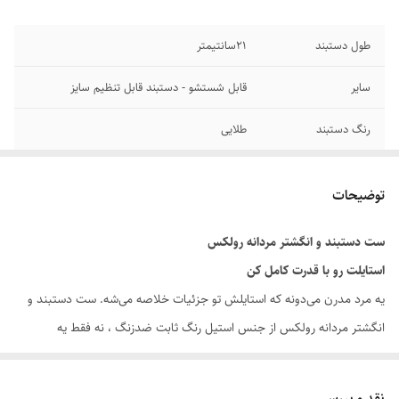
طول دستبند
۲1سانتیمتر
سایر
قابل شستشو - دستبند قابل تنظیم سایز
رنگ دستبند
طلایی
جنس
استیل
توضیحات
دوام
رنگ ثابت
ست دستبند و انگشتر مردانه رولکس
برند
رولکس
استایلت رو با قدرت کامل کن
یه مرد مدرن می‌دونه که استایلش تو جزئیات خلاصه می‌شه. ست دستبند و
انگشتر مردانه رولکس از جنس استیل رنگ ثابت ضدزنگ ، نه فقط یه
اکسسوری مردانه خاص ، بلکه نمادی از اعتماد به نفس و کلاسی هست که هر
روز همراه شما یا عزیزانتان است.
نقد و بررسی