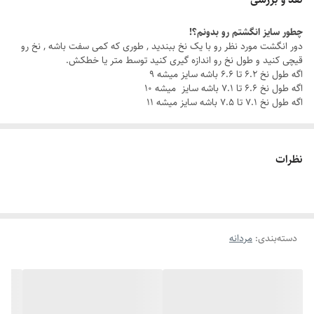
چطور سایز انگشتم رو بدونم؟!
با این ست مردانه شیک ، چه تو یه جلسه کاری باشی، چه تو یه قرار دوستانه،
دور انگشت مورد نظر رو با یک نخ ببندید , طوری که کمی سفت باشه , نخ رو
همیشه یه قدم از بقیه جلوتری.
قیچی کنید و طول نخ رو اندازه گیری کنید توسط متر یا خطکش.
اگه طول نخ ۶.۲ تا ۶.۶ باشه سایز میشه ۹
اگه طول نخ ۶.۶ تا ۷.۱ باشه سایز میشه ۱۰
چرا این ست خاصه؟
اگه طول نخ ۷.۱ تا ۷.۵ باشه سایز میشه ۱۱
جنس استیل باکیفیت: مقاوم در برابر زنگ‌زدگی و سایش، برای درخششی که
همیشه ماندگاره.
نظرات
رنگ ثابت
: بدون نگرانی از تغییر رنگ، هر روز با خیال راحت استایل کن.
دستبند قابل تنظیم
: سایز دستبند رو به راحتی با مچ دستت تنظیم کن و از
دسته‌بندی
:
مردانه
راحتی بی‌نظیرش لذت ببر.
انگشتر با سایزبندی متنوع
: سایز مناسب خودت یا عزیزت رو میتونی انتخاب