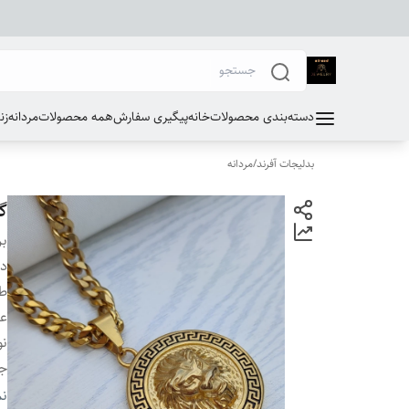
دسته‌بندی محصولات
خانه
پیگیری سفارش
همه محصولات
مردانه
زن
بدلیجات آفرند
/
مردانه
گ
بر
دس
طو
ع
نو
ج
پل
نم