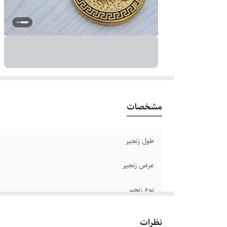
ر
بر
سا
دو
مشخصات
طول زنجیر
عرض زنجیر
نوع زنجیر
جنس
نظرات