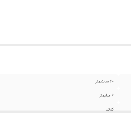
نگ
:
طلایی
ند
:
استیل۳۱۶
یر
:
زنجیر قابل تغییر سایز
ام
:
رنگ ثابت
۶0 سانتیمتر
۶ میلیمتر
کارتیر
استیل