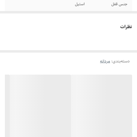
جنس قفل
استیل
سایر
قابل تغییر سایز
نظرات
رنگ پلاک
نقره ای
برند
کارتیر
دسته‌بندی
:
مردانه
دوام
رنگ ثابت