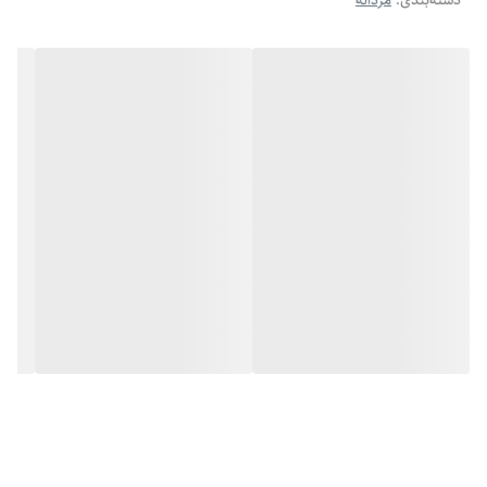
دسته‌بندی
:
مردانه
سایز دلخواه خود را تنظیم کنید. رنگ نقره‌ای ، جلوه‌ای خاص و متفاوت دارد که
به‌راحتی با انواع لباس‌ها ست می‌شود. همچنین میتوان این گردنبند کارتیر
استیل رنگ ثابت را به عنوان کادو تولد مردانه یا یک هدیه مردانه خاص به
عزیزانتان تقدیم کنید.
🔆ویژگی‌ها:
جنس: استیل ضد زنگ با رنگ ثابت
رنگ: نقره‌ای
طراحی: کارتیر کلاسیک
طول : ۶۰ سانتی‌متر
ضخامت: ۸ میلی‌متر
قابلیت کوتاه شدن
قفل : طوطی
قابل شستشو بدون تغییر رنگ