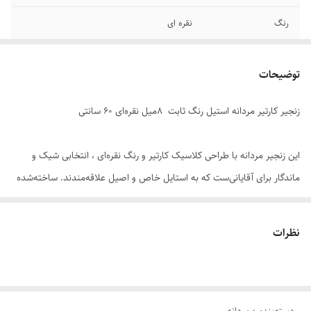
رنگ
نقره ای
دوام
رنگ ثابت
توضیحات
جنس
استیل
زنجیر کارتیر مردانه استیل رنگ ثابت ۸میل نقره‌ای ۶۰ سانتی
سایر
قابل تنظیم سایز
برند
استیل 316
این زنجیر مردانه با طراحی کلاسیک کارتیر و رنگ نقره‌ای ، انتخابی شیک و
ماندگار برای آقایانی‌ست که به استایل خاص و اصیل علاقه‌مندند. ساخته‌شده
از استیل ضد زنگ و رنگ ثابت. در برابر تعریق ، رطوبت و شستشو مقاوم بوده
و در استفاده روزمره یا مجالس رسمی، درخشش خود را حفظ می‌کند.
نظرات
طول ۶۰ سانتی‌متری و ضخامت ۸ میلی‌متری این زنجیر ، جلوه‌ای مردانه و
قدرتمند به استایل شما می‌بخشد. قابلیت کوتاه شدن آن باعث می‌شود بتوانید