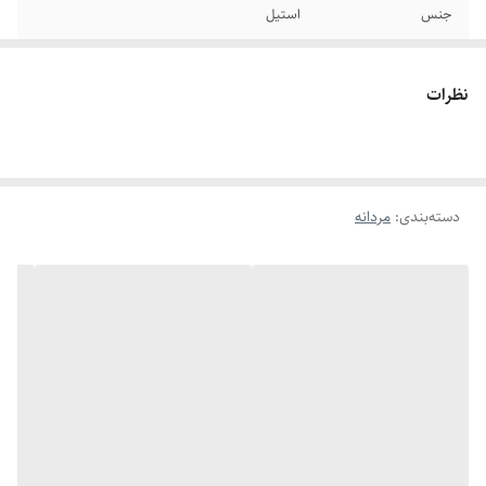
جنس
استیل
سایر
قابل تغییر سایز
نظرات
طول دستبند
21سانتیمتر
برند
کارتیر
دسته‌بندی
:
مردانه
دوام
دوام رنگ بسیار بالا - رنگ ثابت در صورت مراقبت
رنگ
طلایی