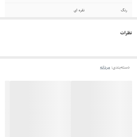
رنگ
نقره ای
دوام
رنگ ثابت
نظرات
جنس
استیل
سایر
قابل تنظیم سایز
دسته‌بندی
:
مردانه
برند
استیل 316