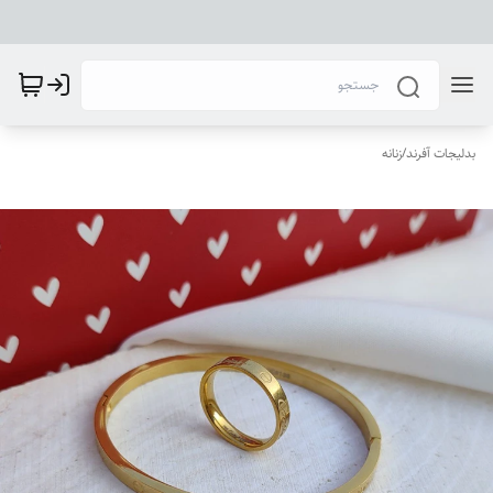
بدلیجات آفرند
/
زنانه