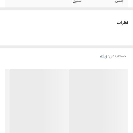
جنس
استیل
برند
کارتیر
نظرات
دوام
رنگ ثابت
سایر
قابل شستشو
دسته‌بندی
:
زنانه