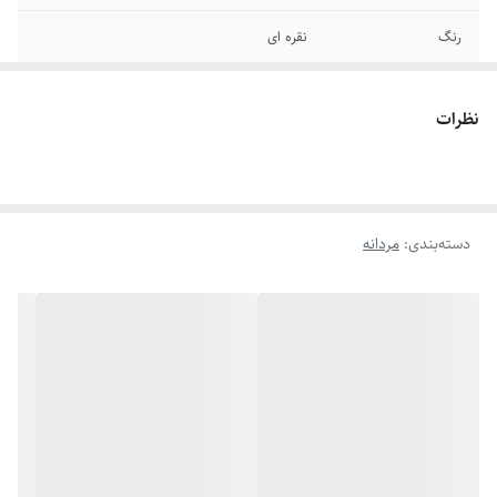
رنگ
نقره ای
سایر
قابل شستشو
نظرات
دوام
رنگ ثابت
جنس
استیل
دسته‌بندی
:
مردانه
برند
کارتیر