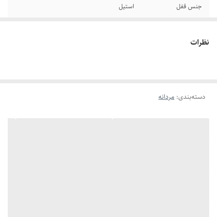
جنس قفل
استیل
سایر
قابل تنظیم سایز
نظرات
دوام
رنگ ثابت
برند
کارتیر
دسته‌بندی
:
مردانه
رنگ
نقره ای