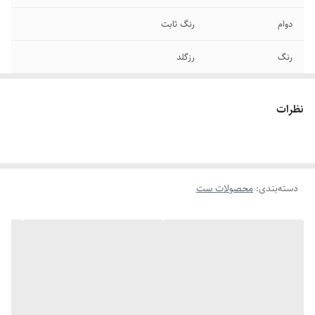
دوام
رنگ ثابت
رنگ
رزگلد
سایر
قابل شستشو
نظرات
جنس
استیل
دسته‌بندی
:
محصولات ست