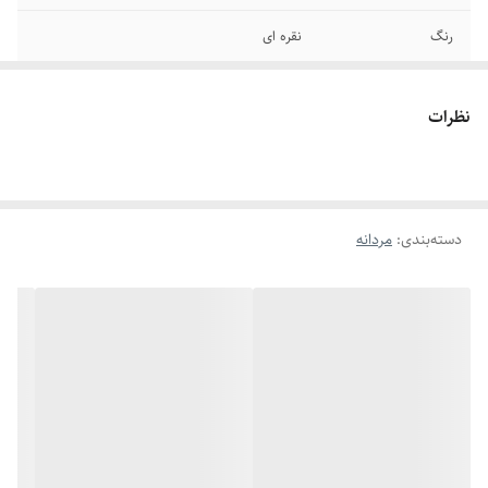
رنگ
نقره ای
دوام
رنگ ثابت
نظرات
سایر
قابل شستشو
برند
کارتیر
دسته‌بندی
:
مردانه
جنس
استیل