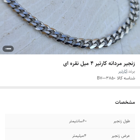
زنجیر مردانه کارتیر ۴ میل نقره ای
برند:
کارتیر
شناسه کالا
B7003850
مشخصات
طول زنجیر
60سانتیمتر
عرض زنجیر
۴میلیمتر