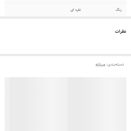
رنگ
نقره ای
دوام
رنگ ثابت
نظرات
سایر
قابل شستشو
برند
کارتیر
دسته‌بندی
:
مردانه
جنس
استیل