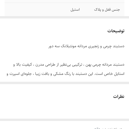
جنس قفل و پلاک
استیل
رنگ پلاک
آبی
توضیحات
برند
مونتبلانک
دستبند چرمی و زنجیری مردانه مونتبلانک سه دور
دوام
رنگ ثابت
سایر
قابل تنظیم سایز
دستبند مردانه چرمی پهن ، ترکیبی بی‌نظیر از طراحی مدرن ، کیفیت بالا و
استایل خاص است. این دستبند با رنگ مشکی و بافت زیبا ، جلوه‌ای اسپرت و
در عین حال شیک به استایل روزمره یا رسمی شما می‌بخشد.
نظرات
قفل و پلاک و زنجیر این محصول از استیل ضد زنگ با رنگ ثابت ساخته
شده‌اند که در برابر رطوبت، تعریق و استفاده روزانه مقاوم بوده و بدون تغییر
رنگ باقی می‌مانند. این دستبند چرمی شیک با طول ۲۱ سانتی‌متر و قابلیت