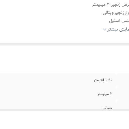
رض زنجیر
:
۲ میلیمتر
ع زنجیر
:
ویتالی
نس
:
استیل
یر
:
دستبند قابل تنظیم سایز
ایش بیشتر
نگ ست
:
طلایی
ند
:
کارتیر
یز انگشتر
:
دارای سایز بندی
ام
:
رنگ ثابت
ل دستبند
:
۲۱ سانتیمتر
۶۰ سانتیمتر
۲ میلیمتر
ویتالی
استیل