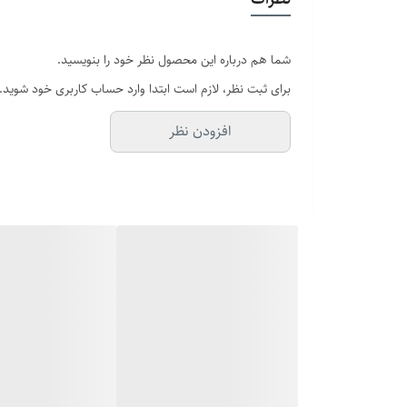
اگه طول نخ ۷.۶ تا ۸ باشه سایز انگشتر میشه ۱۲
رنگ: طلایی
دستبند: ۲۱ سانتیمتر و پین دار
شما هم درباره این محصول نظر خود را بنویسید.
پلاک : استیل طرح مستطیل
برای ثبت نظر، لازم است ابتدا وارد حساب کاربری خود شوید.
زنجیر: ویتالی ، طول ۶۰ سانتی‌متر
افزودن نظر
انگشتر: دارای سایزبندی متنوع
قابلیت شستشو بدون تغییر رنگ
مناسب برای استایل رسمی، اسپرت و روزمره
بسته‌بندی مناسب جهت هدیه