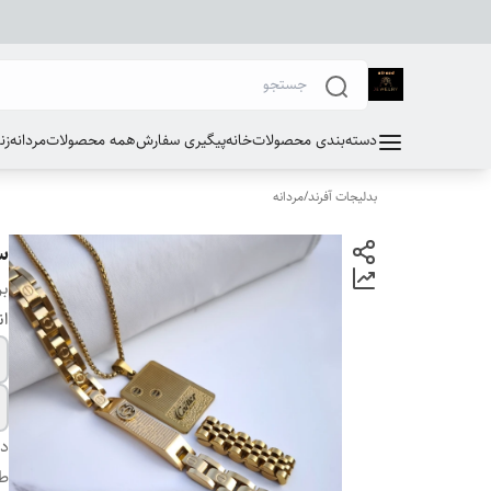
دسته‌بندی محصولات
خانه
پیگیری سفارش
همه محصولات
مردانه
زن
بدلیجات آفرند
/
مردانه
س
بر
ان
دس
طو