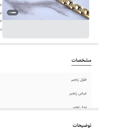
ع
نو
ج
سا
نم
ر
بر
سا
مشخصات
دو
طو
طول زنجیر
عرض زنجیر
نوع زنجیر
جنس
توضیحات