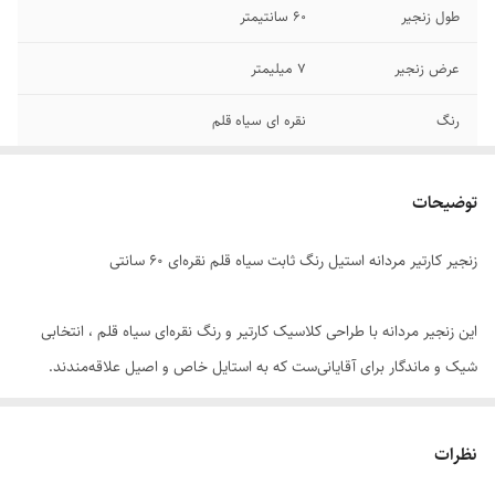
طول زنجیر
60 سانتیمتر
عرض زنجیر
۷ میلیمتر
رنگ
نقره ای سیاه قلم
قفل
طوطی
توضیحات
دوام
رنگ ثابت - ضد حساسیت
زنجیر کارتیر مردانه استیل رنگ ثابت سیاه قلم نقره‌ای 60 سانتی
جنس
استیل
برند
کارتیر
این زنجیر مردانه با طراحی کلاسیک کارتیر و رنگ نقره‌ای سیاه قلم ، انتخابی
شیک و ماندگار برای آقایانی‌ست که به استایل خاص و اصیل علاقه‌مندند.
سایر
قابل کوتاه شدن
ساخته‌شده از استیل ضد زنگ و رنگ ثابت. در برابر تعریق ، رطوبت و شستشو
مقاوم بوده و در استفاده روزمره یا مجالس رسمی، درخشش خود را حفظ
نظرات
می‌کند.