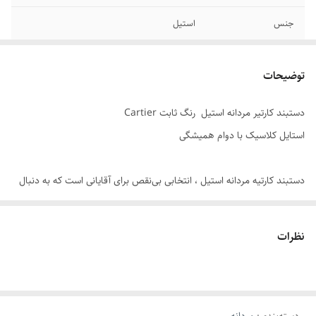
جنس
استیل
برند
کارتیر
توضیحات
دوام
رنگ ثابت
دستبند کارتیر مردانه استیل رنگ ثابت Cartier
قفل
کتابی
استایل کلاسیک با دوام همیشگی
سایر
قابل شستشو
دستبند کارتیه مردانه استیل ، انتخابی بی‌نقص برای آقایانی است که به دنبال
ترکیبی از طراحی کلاسیک ، کیفیت بالا و راحتی در استفاده هستند. این مدل با
بافت شیک و مستحکم ، جلوه‌ای قدرتمند و مردانه به استایل شما می‌بخشد ,
نظرات
چه در موقعیت‌های رسمی ، چه در استایل روزمره.
✨ ویژگی‌های کلیدی: