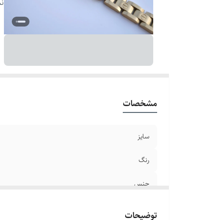
دو
نم
ق
سا
مشخصات
سایز
رنگ
جنس
برند
توضیحات