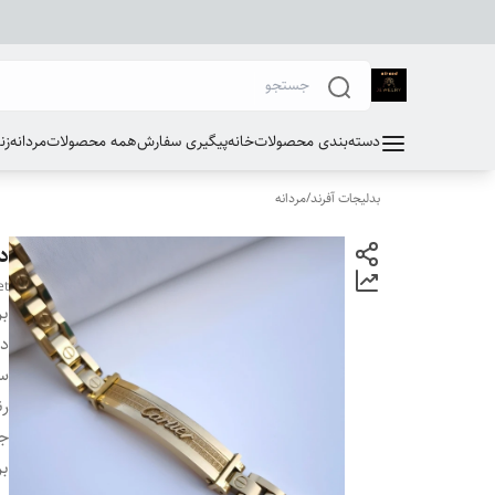
دسته‌بندی محصولات
خانه
پیگیری سفارش
همه محصولات
مردانه
زن
بدلیجات آفرند
/
مردانه
د
et
بر
دس
سا
ر
ج
بر