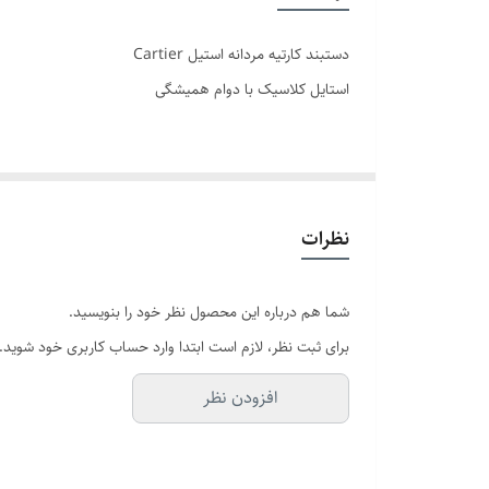
دوام
دستبند کارتیه مردانه استیل Cartier
قفل
استایل کلاسیک با دوام همیشگی
سایر
دستبند کارتیه مردانه استیل ، انتخابی بی‌نقص برای آقایانی
مردانه به استایل شما می‌بخشد , چه در موقعیت‌های رسمی ، 
نظرات
✨ ویژگی‌های کلیدی:
شما هم درباره این محصول نظر خود را بنویسید.
جنس استیل ضد زنگ:
برای ثبت نظر، لازم است ابتدا وارد حساب کاربری خود شوید.
مقاوم در برابر رطوبت و تعریق
افزودن نظر
رنگ ثابت و قابل شستشو:
بدون تغییر رنگ در استفاده طولانی‌مدت