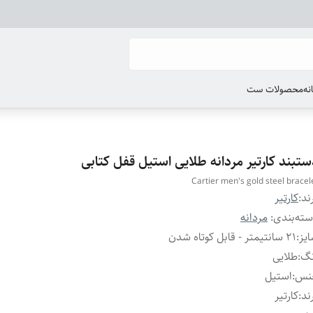
انه
محصولات ست
ستبند کارتیر مردانه طلایی استیل قفل کتابی
Cartier men's gold steel bracel
ند:
کارتیر
ته‌بندی
:
مردانه
یز
:
۲۱ سانتیمتر - قابل کوتاه شدن
نگ
:
طلایی
نس
:
استیل
ند
:
کارتیر