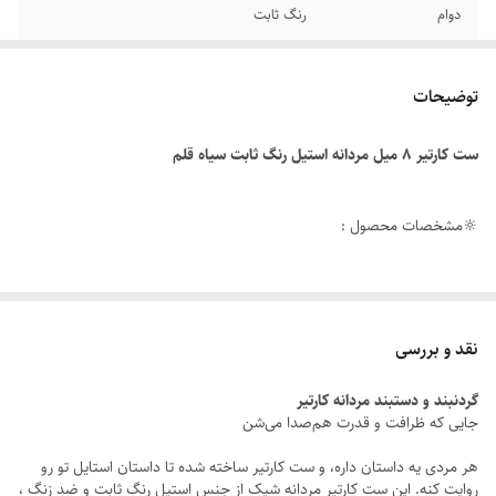
دوام
رنگ ثابت
رنگ
نقره ای سیاه قلم
توضیحات
سایر
قابل تغییر سایز
ست کارتیر ۸ میل مردانه استیل رنگ ثابت سیاه قلم
جنس
استیل
طول دستبند
21سانتیمتر
🔆مشخصات محصول :
برند
کارتیر
طول زنجیر : ۶۰ سانتی متر
طول دستبند : ۲۱ سانتی متر
نقد و بررسی
عرض ست : ۸ میلیمتر
گردنبند و دستبند مردانه کارتیر
رنگ محصول : نقره ای سیاه قلم
جایی که ظرافت و قدرت هم‌صدا می‌شن
نوع قفل : طوطی
هر مردی یه داستان داره، و ست کارتیر ساخته شده تا داستان استایل تو رو
جنس : استیل
روایت کنه. این ست کارتیر مردانه شیک از جنس استیل رنگ ثابت و ضد زنگ ،