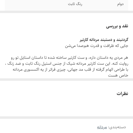
دوام
رنگ ثابت
رنگ
نقره ای سیاه قلم
نقد و بررسی
سایر
قابل تغییر سایز
گردنبند و دستبند مردانه کارتیر
جایی که ظرافت و قدرت هم‌صدا می‌شن
جنس
استیل
هر مردی یه داستان داره، و ست کارتیر ساخته شده تا داستان استایل تو رو
طول دستبند
21سانتیمتر
روایت کنه. این ست کارتیر مردانه شیک از جنس استیل رنگ ثابت و ضد زنگ ،
با طراحی الهام‌ گرفته از قلب مد جهانی، چیزی فراتر از یه اکسسوری مردانه
برند
کارتیر
خاص هست
یه همراهِ که تو هر لحظه از زندگیت، از جلسات مهم تا لحظه‌های ناب روزمره،
نظرات
کنارت می‌درخشه. کارتیر فقط یه ست زنجیر و دستبند مردانه نیست بلکه
تعریف تو از خاص بودنه.
:
داستان این شاهکار
استیل رنگ ثابت:
درخششی که نه کمرنگ می‌شه، نه کهنه. ساخته شده برای
دسته‌بندی
:
مردانه
مردی که کیفیت رو می‌شناسه.