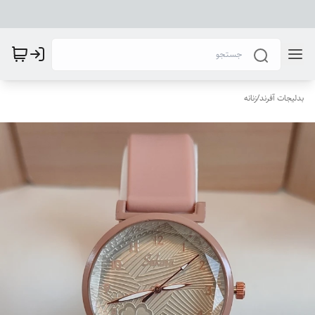
بدلیجات آفرند
/
زنانه