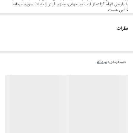
دوام : رنگ ثابت
با طراحی الهام‌ گرفته از قلب مد جهانی، چیزی فراتر از یه اکسسوری مردانه
خاص هست
قابل کوتاه شدن
یه همراهِ که تو هر لحظه از زندگیت، از جلسات مهم تا لحظه‌های ناب روزمره،
قابل شستشو
نظرات
کنارت می‌درخشه. کارتیر فقط یه ست زنجیر و دستبند مردانه نیست بلکه
تعریف تو از خاص بودنه.
:
داستان این شاهکار
استیل رنگ ثابت:
درخششی که نه کمرنگ می‌شه، نه کهنه. ساخته شده برای
دسته‌بندی
:
مردانه
مردی که کیفیت رو می‌شناسه.
فیتِ بی‌نقص
: دستبند ۲۱ سانتی‌متری و زنجیر ۶۰ سانتی‌متری، هر دو قابل
تنظیم برای هماهنگی کامل با استایل و راحتی تو.
طراحی جاودانه کارتیر:
خطوط نرم و مینیمال که با هر لباسی، از تی‌شرت کژوال
تا کت‌وشلوار رسمی، مثل یه اثر هنری می‌مونه.
ساخته شده برای هر روز
: مقاوم و آماده برای همراهی تو در هر ماجرا، از
صبح‌های شلوغ تا شب‌های پرستاره.
وقتی این ست رو استفاده میکنی ، فقط یه اکسسوری مردانه خاص رچ اضافه