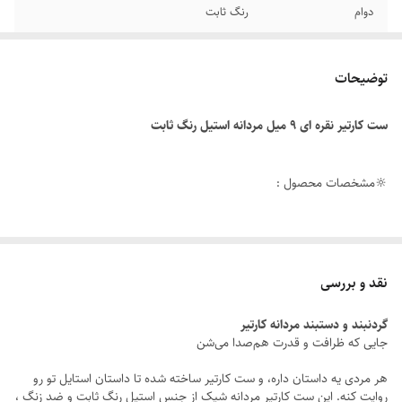
دوام
رنگ ثابت
رنگ
نقره ای
توضیحات
سایر
قابل تغییر سایز
ست کارتیر نقره ای ۹ میل مردانه استیل رنگ ثابت
جنس
استیل
طول دستبند
21سانتیمتر
🔆مشخصات محصول :
برند
کارتیر
طول زنجیر : ۶۰ سانتی متر
طول دستبند : ۲۱ سانتی متر
نقد و بررسی
عرض ست : ۹ میلیمتر
گردنبند و دستبند مردانه کارتیر
رنگ محصول : نقره ای
جایی که ظرافت و قدرت هم‌صدا می‌شن
نوع قفل : طوطی
هر مردی یه داستان داره، و ست کارتیر ساخته شده تا داستان استایل تو رو
جنس : استیل
روایت کنه. این ست کارتیر مردانه شیک از جنس استیل رنگ ثابت و ضد زنگ ،