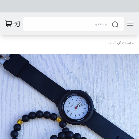
بدلیجات آفرند
/
زنانه