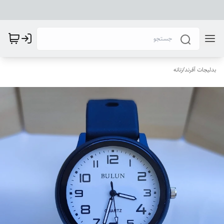
بدلیجات آفرند
/
زنانه