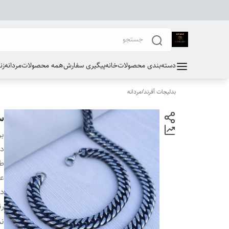
دسته‌بندی محصولات
خانه
پیگیری سفارش
همه محصولات
مردانه
زن
بدلیجات آفرند
/
مردانه
ست
بر
دس
طو
ع
دو
ر
ق
نم