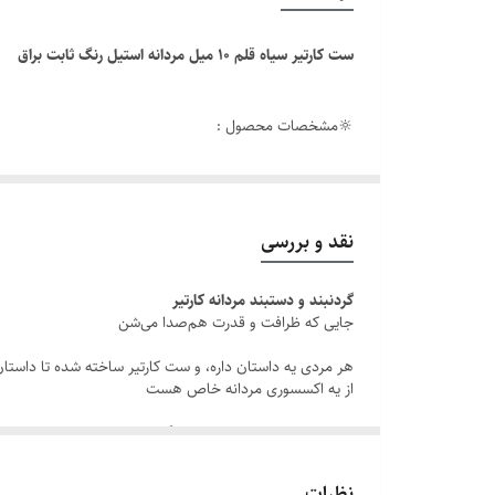
قفل
ست کارتیر سیاه قلم ۱۰ میل مردانه استیل رنگ ثابت براق
جنس
🔆مشخصات محصول :
سایر
طول دستبند
طول زنجیر : ۶۰ سانتی متر
طول دستبند : ۲۱ سانتی متر
برند
نقد و بررسی
عرض ست : ۱۰ میلیمتر
گردنبند و دستبند مردانه کارتیر
رنگ محصول : نقره ای سیاه قلم
جایی که ظرافت و قدرت هم‌صدا می‌شن
نوع قفل : طوطی
هر مردی یه داستان داره، و ست کارتیر ساخته شده تا داستان 
جنس : استیل
از یه اکسسوری مردانه خاص هست
دوام : رنگ ثابت
یه همراهِ که تو هر لحظه از زندگیت، از جلسات مهم تا لحظه‌های ناب روزمره، کنارت می‌درخشه. کارتیر فقط یه ست زنجیر و دستبند مردانه نیست بلکه تعریف تو از خاص بودنه.
قابل کوتاه شدن
:
داستان این شاهکار
قابل شستشو
نظرات