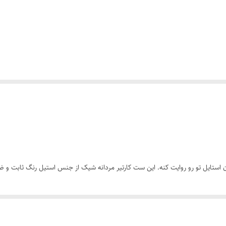
طوطی
استیل
قابل تغییر سایز
21سانتیمتر
کارتیر
استایل تو رو روایت کنه. این ست کارتیر مردانه شیک از جنس استیل رنگ ثابت و ضد ز