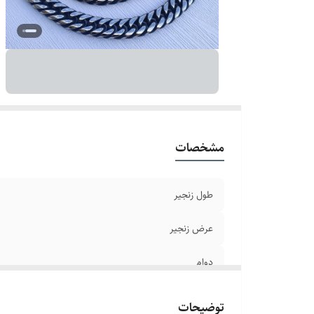
ج
سا
طو
بر
مشخصات
طول زنجیر
عرض زنجیر
دوام
رنگ
توضیحات