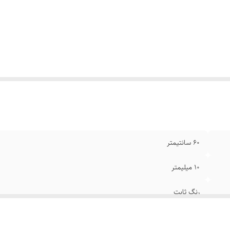
نس
:
استیل
یر
:
قابل تغییر سایز
ل دستبند
:
21سانتیمتر
ند
:
کارتیر
۶۰ سانتیمتر
۱۰ میلیمتر
رنگ ثابت
نقره ای براق