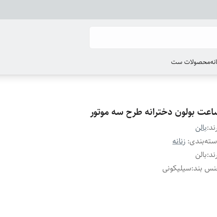
انه
محصولات ست
اعت بولون دخترانه طرح سه موتور
ند:
بالن
ته‌بندی
:
زنانه
ند
:
بالن
نس بند
:
سیلیکونی