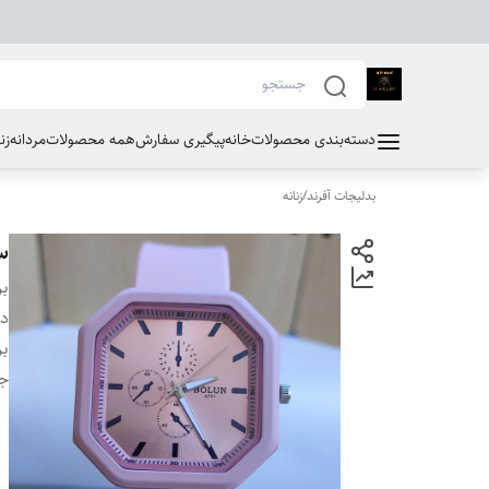
دسته‌بندی محصولات
خانه
پیگیری سفارش
همه محصولات
مردانه
زن
بدلیجات آفرند
/
زنانه
س
بر
دس
بر
ج