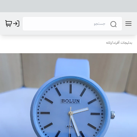
بدلیجات آفرند
/
زنانه