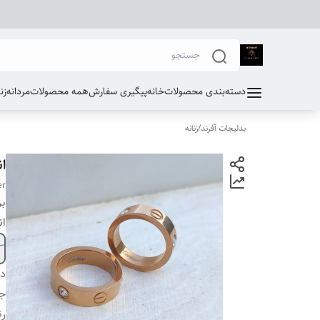
دسته‌بندی محصولات
خانه
پیگیری سفارش
همه محصولات
مردانه
زن
بدلیجات آفرند
/
زنانه
ان
er
بر
ان
دس
ج
ر