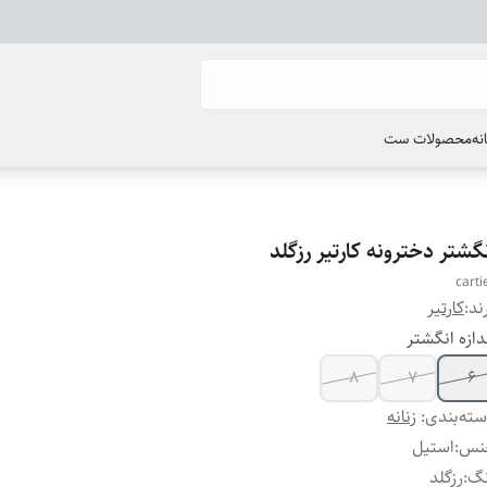
انه
محصولات ست
گشتر دخترونه کارتیر رزگلد
carti
ند:
کارتیر
دازه انگشتر
8
7
6
ته‌بندی
:
زنانه
نس
:
استیل
نگ
:
رزگلد