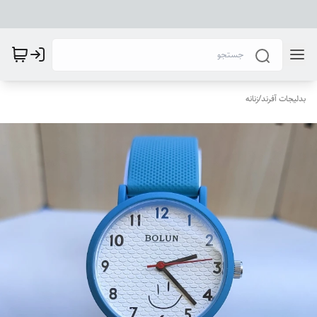
بدلیجات آفرند
/
زنانه