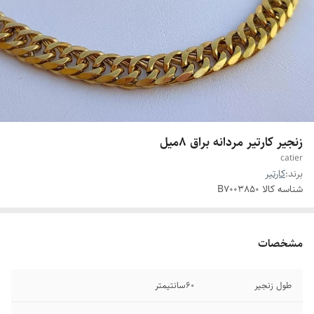
زنجیر کارتیر مردانه براق 8میل
catier
برند:
کارتیر
شناسه کالا
B7003850
مشخصات
طول زنجیر
60سانتیمتر