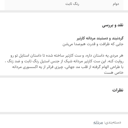
دوام
رنگ ثابت
رنگ
مشکی
نقد و بررسی
جنس
استیل
گردنبند و دستبند مردانه کارتیر
جایی که ظرافت و قدرت هم‌صدا می‌شن
سایر
قابل تغییر سایز
هر مردی یه داستان داره، و ست کارتیر ساخته شده تا داستان استایل تو رو
طول دستبند
21سانتیمتر
روایت کنه. این ست کارتیر مردانه شیک از جنس استیل رنگ ثابت و ضد زنگ ،
با طراحی الهام‌ گرفته از قلب مد جهانی، چیزی فراتر از یه اکسسوری مردانه
برند
کارتیر
خاص هست
یه همراهِ که تو هر لحظه از زندگیت، از جلسات مهم تا لحظه‌های ناب روزمره،
نظرات
کنارت می‌درخشه. کارتیر فقط یه ست زنجیر و دستبند مردانه نیست بلکه
تعریف تو از خاص بودنه.
:
داستان این شاهکار
استیل رنگ ثابت:
درخششی که نه کمرنگ می‌شه، نه کهنه. ساخته شده برای
دسته‌بندی
:
مردانه
مردی که کیفیت رو می‌شناسه.