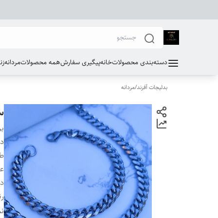
دسته‌بندی محصولات
خانه
پیگیری سفارش
همه محصولات
مردانه
زن
بدلیجات آفرند
/
مردانه
ست
بر
دس
طو
ع
دو
ر
ج
نم