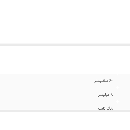
یر
:
قابل تغییر سایز
ل دستبند
:
21سانتیمتر
ند
:
کارتیر
۶۰ سانتیمتر
۸ میلیمتر
رنگ ثابت
نقره ای