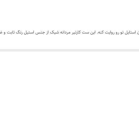
استیل
قابل تغییر سایز
استایل تو رو روایت کنه. این ست کارتیر مردانه شیک از جنس استیل رنگ ثابت و ضد ز
21سانتیمتر
کارتیر
اص رچ اضافه نکردی , یه حس اطمینان و جذابیت به خودت هدیه دادی. کارتیر برای 
ه برات خاصه، این ست یه انتخاب بی‌تکرارِ