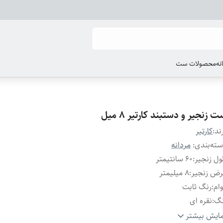
انه
محصولات ست
 زنجیر و دستبند کارتیر 8 میل
ند:
کارتیر
ته‌بندی
:
مردانه
ل زنجیر
:
۶۰ سانتیمتر
رض زنجیر
:
۸ میلیمتر
ام
:
رنگ ثابت
نگ
:
نقره ای
نس
:
استیل
ایش بیشتر