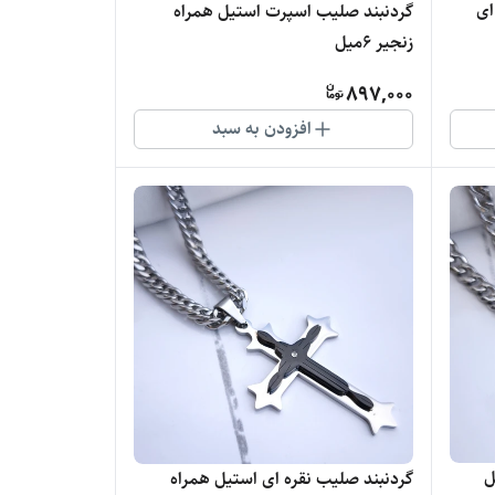
ای
گردنبند صلیب اسپرت استیل همراه
زنجیر ۶میل
897,000
افزودن به سبد
ل
گردنبند صلیب نقره ای استیل همراه