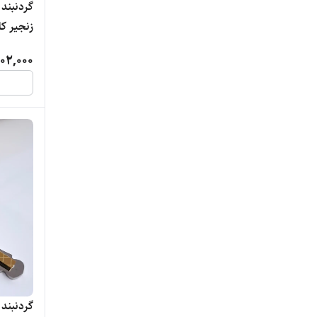
گردنبند
زنجیر کارتی
02,000
گردنبند