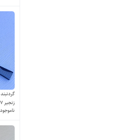
گردنبند
زنجیر ۷ میل نقره ای
ناموجود