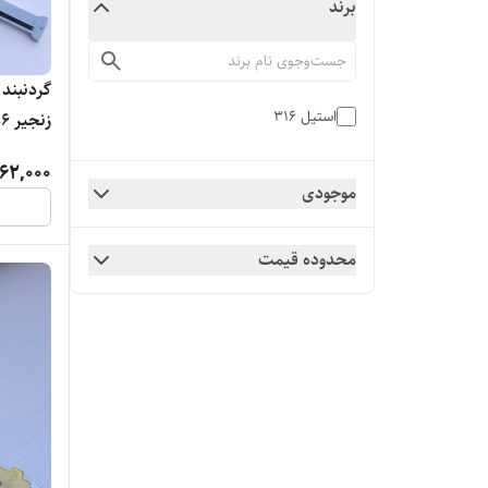
برند
گردنبند
استیل 316
زنجیر ۶میل
62,000
موجودی
محدوده قیمت