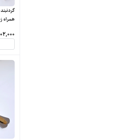
گردنبند
همراه زنجیر 
02,000