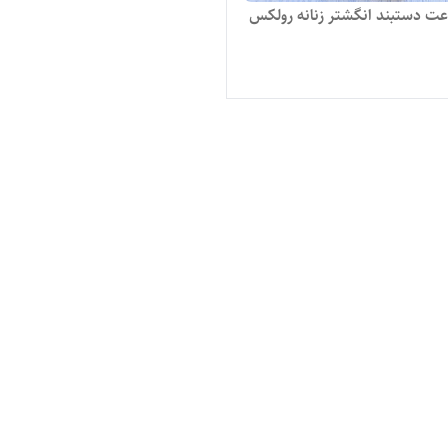
 دستبند انگشتر زنانه رولکس