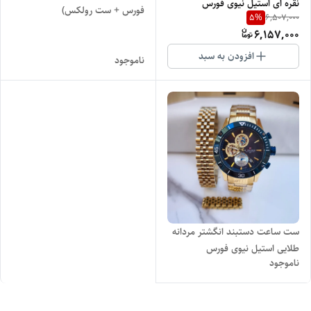
نقره ای استیل نیوی فورس
فورس + ست رولکس)
5
%
6,507,000
6,157,000
افزودن به سبد
ناموجود
ست ساعت دستبند انگشتر مردانه
طلایی استیل نیوی فورس
ناموجود