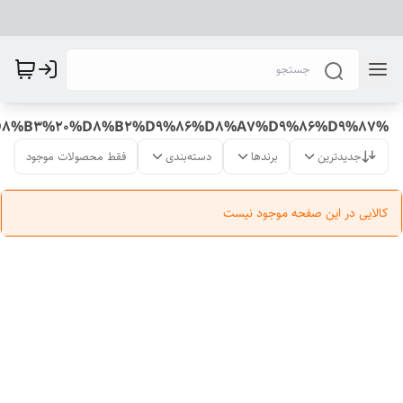
%D9%86%DB%8C%D9%85%20%D8%B3%D8%AA%20%D8%B7%D9%84%D8%A7%D8%B1%D9%88%D8%B3%20%D8%B2%D9%86%D8%A7%D9%86%D9%87
جدیدترین
برندها
دسته‌بندی
فقط محصولات موجود
کالایی در این صفحه موجود نیست