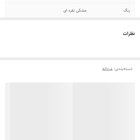
رنگ
مشکی نقره ای
دوام
رنگ ثابت - ضد حساسیت
نظرات
قفل
طوطی
جنس
استیل
دسته‌بندی
:
مردانه
برند
استیل 316