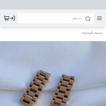
بدلیجات آفرند
/
زنانه