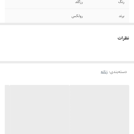
رنگ
رزگلد
برند
رولکس
سایز انگشتر
دارای سایزبندی
نظرات
سایر
قابل شستشو
دوام
رنگ ثابت
دسته‌بندی
:
زنانه