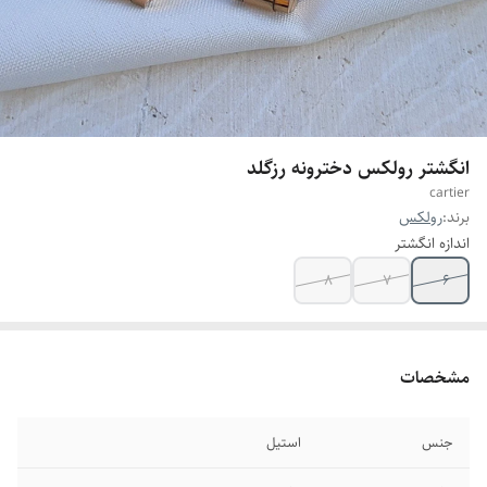
انگشتر رولکس دخترونه رزگلد
cartier
برند:
رولکس
اندازه انگشتر
8
7
6
مشخصات
جنس
استیل