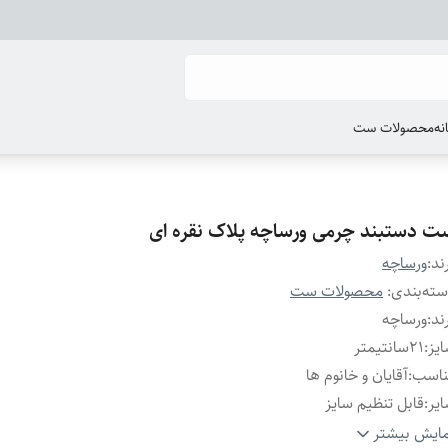
انه
محصولات ست
ت دستبند چرمی ورساچه پلاک نقره ای
ند:
ورساچه
ته‌بندی
:
محصولات ست
ند
:
ورساچه
یز
:
۲۱سانتیمتر
ناسب
:
آقایان و خانوم ها
یر
:
قابل تنظیم سایز
نس
:
چرم
ایش بیشتر