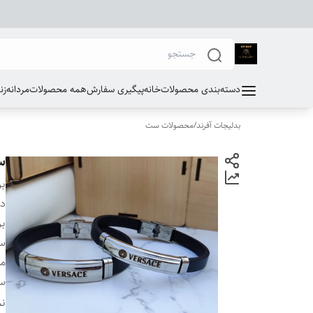
دسته‌بندی محصولات
خانه
پیگیری سفارش
همه محصولات
مردانه
زن
بدلیجات آفرند
/
محصولات ست
س
بر
دس
بر
سا
م
سا
ج
نم