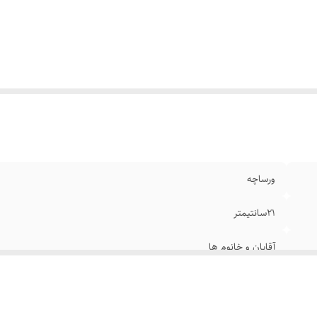
نس قفل
:
استیل
نس پلاک
:
استیل
ورساچه
۲۱سانتیمتر
آقایان و خانوم ها
قابل تنظیم سایز
چرم