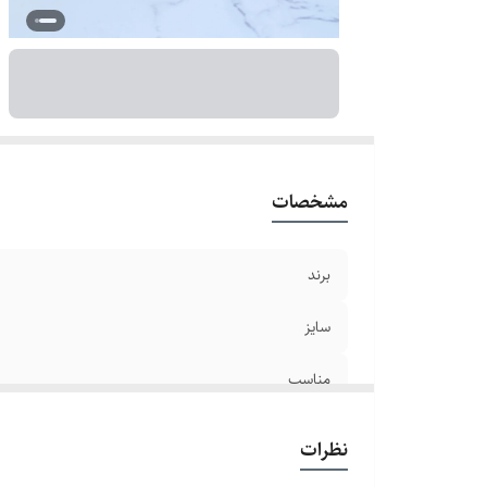
ج
ج
مشخصات
برند
سایز
مناسب
سایر
نظرات
جنس