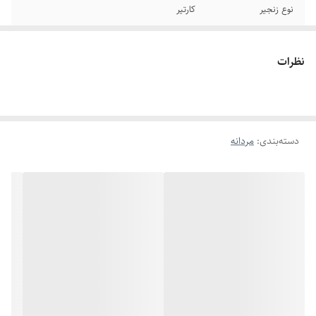
نوع زنجیر
کارتیر
جنس
استیل
نظرات
سایر
قابل تغییر سایز
طول پلاک
۳.۵ سانتیمتر
دسته‌بندی
:
مردانه
برند
استیل۳۱۶
دوام
رنگ ثابت
رنگ
نقره ای