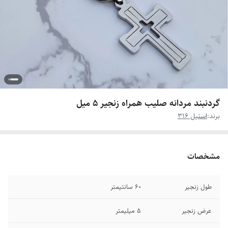
گردنبند مردانه صلیب همراه زنجیر ۵ میل
برند:
استیل 316
مشخصات
طول زنجیر
۶0 سانتیمتر
عرض زنجیر
۵ میلیمتر