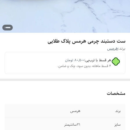
ست دستبند چرمی هرمس پلاک طلایی
برند:
هرمس
هر قسط با ترب‌پی:
۸۰٬۵۰۰
تومان
۴ قسط ماهانه. بدون سود، چک و ضامن.
مشخصات
برند
هرمس
سایز
۲۱سانتیمتر