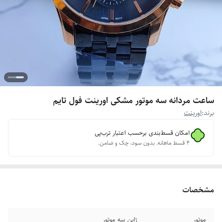
ساعت مردانه سه موتور مشکی اورینت فول تایم
برند:
اورینت
امکان قسط‌بندی برحسب اعتبار ترب‌پی
۴ قسط ماهانه. بدون سود، چک و ضامن.
مشخصات
موتور
ژاپن سه موتور