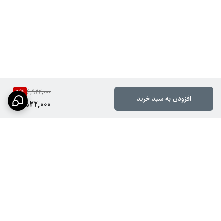
5
%
6,922,000
افزودن به سبد خرید
6,522,000
برگشت به بالا