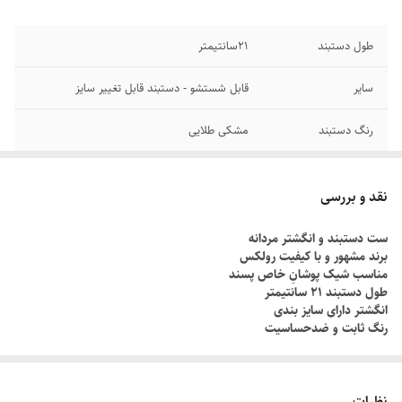
طول دستبند
۲1سانتیمتر
سایر
قابل شستشو - دستبند قابل تغییر سایز
رنگ دستبند
مشکی طلایی
دوام
رنگ ثابت
نقد و بررسی
جنس
استیل
ست دستبند و انگشتر مردانه
برند مشهور و با کیفیت رولکس
برند
رولکس
مناسب شیک پوشانِ خاص پسند
طول دستبند ۲۱ سانتیمتر
انگشتر دارای سایز بندی
رنگ ثابت و ضدحساسیت
چطور سایز انگشتم رو بدونم؟!
دور انگشت مورد نظر رو با یک نخ ببندید , طوری که کمی سفت باشه , نخ رو
نظرات
قیچی کنید و طول نخ رو اندازه گیری کنید توسط متر یا خطکش.