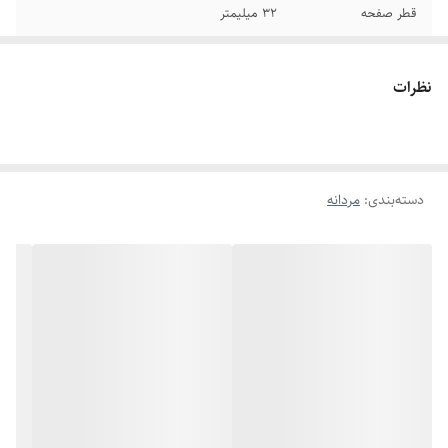
قطر صفحه
۳۲ میلیمتر
برند
جم استار
نظرات
رنگ صفحه
مشکی
تاریخ و تقویم
روز شمار- ایام هفته
دسته‌بندی
:
مردانه
سایر
ضد آب در حد شستن دست - جعبه جم استار
قفل
متصل کلیدار
بند ساعت
استیل رنگ ثابت
شیشه صفحه
مقاوم برابر خش