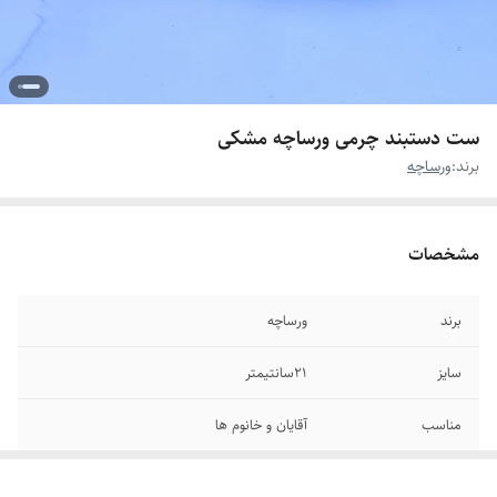
ست دستبند چرمی ورساچه مشکی
برند:
ورساچه
مشخصات
برند
ورساچه
سایز
۲۱سانتیمتر
مناسب
آقایان و خانوم ها
جنس
چرم