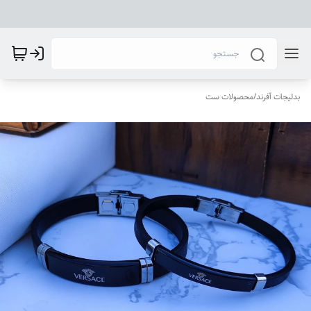
بدلیجات آفرند
/
محصولات ست