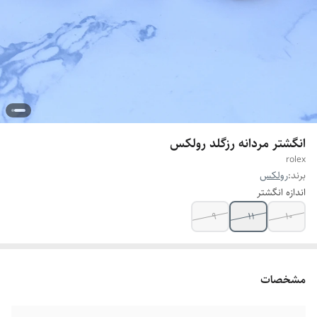
انگشتر مردانه رزگلد رولکس
rolex
برند:
رولکس
اندازه انگشتر
9
11
10
مشخصات