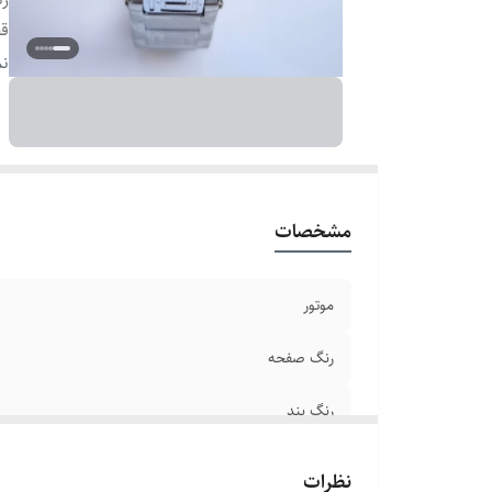
ق
قط
نم
سا
ق
ع
بر
بن
مشخصات
ص
ش
موتور
رنگ صفحه
رنگ بند
قطر صفحه
نظرات