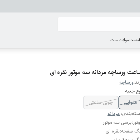
انه
محصولات ست
اعت ورساچه مردانه سه موتور نقره ای
ند:
ورساچه
ع جعبه
مقوایی
چوبی ساعتی
ته‌بندی
:
مردانه
تور
:
پرسی سه موتور
نگ صفحه
:
نقره ای
گ بند
:
نقره ای