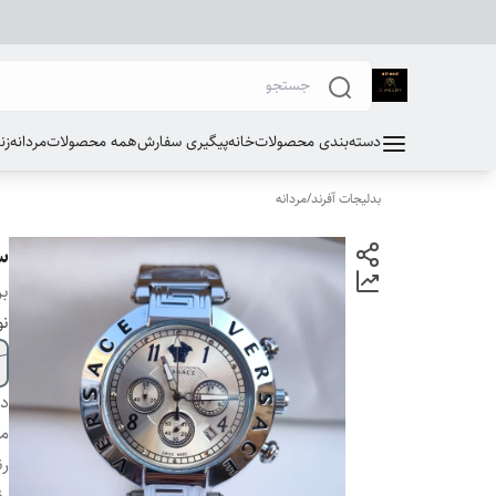
دسته‌بندی محصولات
خانه
پیگیری سفارش
همه محصولات
مردانه
زن
بدلیجات آفرند
/
مردانه
س
بر
نو
دس
مو
ر
رن