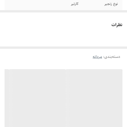
نوع زنجیر
کارتیر
جنس
استیل
نظرات
سایر
قابل تغییر سایز
طول پلاک
۵ سانتیمتر
دسته‌بندی
:
مردانه
رنگ
نقره ای
دوام
رنگ ثابت
برند
استیل۳۱۶