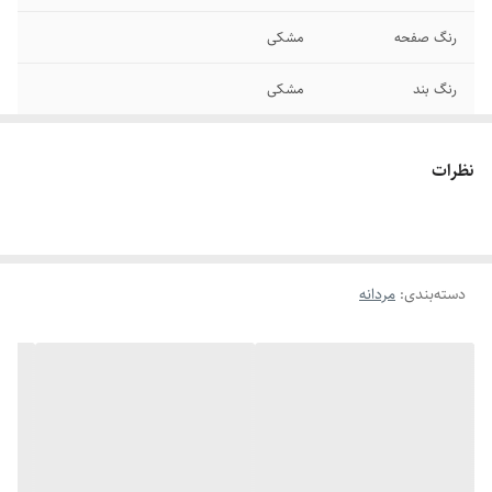
رنگ صفحه
مشکی
رنگ بند
مشکی
قطر صفحه
۴۴ میلیمتر
نظرات
قطر فریم
۵ سانتیمتر
عرض بند
۲۳ میلیمتر
دسته‌بندی
:
مردانه
قفل
متصل
برند
دیزل
صفحه
روز شمار
سایر
ضد آب در حد شستن دست