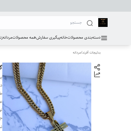
دسته‌بندی محصولات
خانه
پیگیری سفارش
همه محصولات
مردانه
زن
بدلیجات آفرند
/
مردانه
گ
بر
دس
طو
ع
نو
ج
سا
نم