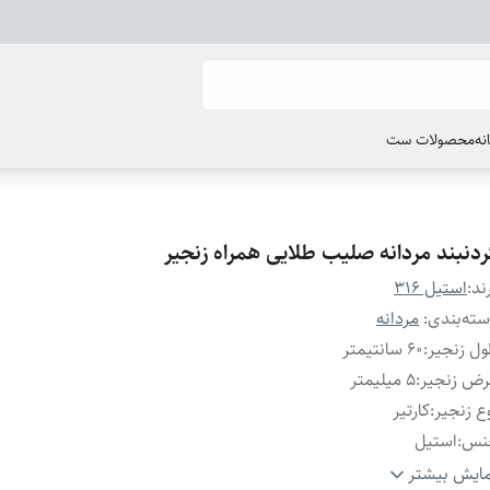
انه
محصولات ست
ردنبند مردانه صلیب طلایی همراه زنجیر
ند:
استیل 316
ته‌بندی
:
مردانه
ل زنجیر
:
۶0 سانتیمتر
رض زنجیر
:
۵ میلیمتر
ع زنجیر
:
کارتیر
نس
:
استیل
یر
:
قابل تغییر سایز
ایش بیشتر