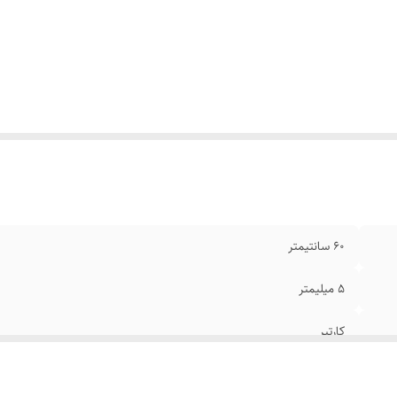
ل پلاک
:
۴ سانتیمتر
نگ
:
طلایی
ام
:
رنگ ثابت
ند
:
استیل۳۱۶
۶0 سانتیمتر
۵ میلیمتر
کارتیر
استیل