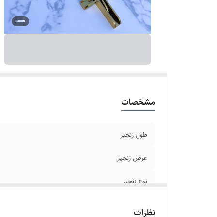
طو
ر
دو
بر
مشخصات
طول زنجیر
عرض زنجیر
نوع زنجیر
جنس
نظرات